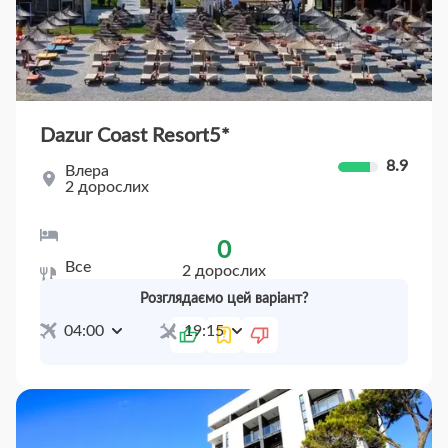
Dazur Coast Resort
5*
8.9
Влера
2 дорослих
Double Room No Balcony
0
Все
2 дорослих
включено
20 чер
Пт
27 чер
Пт
(7 ночей)
Розглядаємо цей варіант?
04:00
19:15