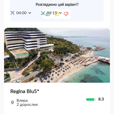
включено
20 чер
Пт
27 чер
Пт
(7 ночей)
Розглядаємо цей варіант?
04:00
19:15
Regina Blu
5*
8.3
Влера
2 дорослих