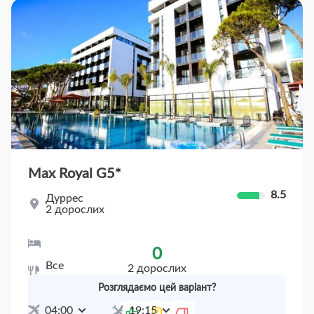
Max Royal G
5*
8.5
Дуррес
2 дорослих
Room Double Room
0
Все
2 дорослих
включено
20 чер
Пт
27 чер
Пт
(7 ночей)
Розглядаємо цей варіант?
04:00
19:15