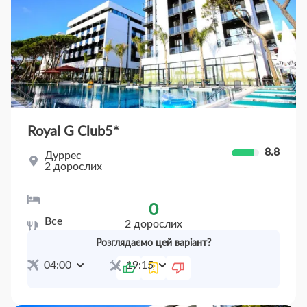
Royal G Club
5*
8.8
Дуррес
2 дорослих
Standard Double Room Land View
0
Все
2 дорослих
включено
20 чер
Пт
27 чер
Пт
(7 ночей)
Розглядаємо цей варіант?
04:00
19:15