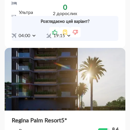
Standard Room
0
Ультра
2 дорослих
все
включено
Розглядаємо цей варіант?
20 чер
Пт
27 чер
Пт
(7 ночей)
04:00
19:15
Regina Palm Resort
5*
8.4