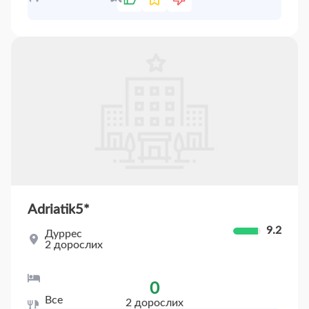
Adriatik
5*
9.2
Дуррес
2 дорослих
Standard Room With Pool View
0
Все
2 дорослих